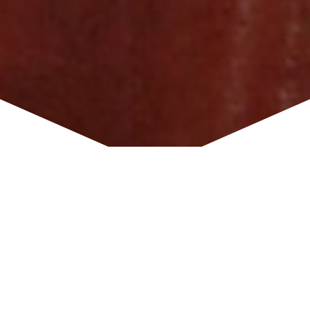
Nevíte, jakou cenu
obrazu stanovit?