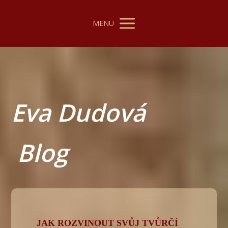
MENU
Eva Dudová
Blog
JAK ROZVINOUT SVŮJ TVŮRČÍ