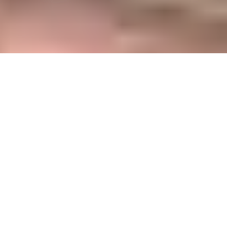
"Shůry dáno" malovat.
přijmout cookies