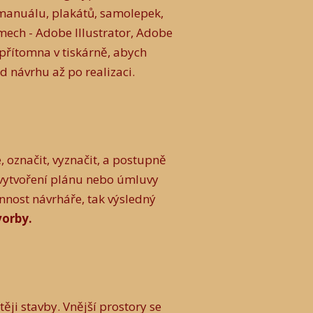
o manuálu, plakátů, samolepek,
ech - Adobe Illustrator, Adobe
 přítomna v tiskárně, abych
d návrhu až po realizaci.
, označit, vyznačit, a postupně
vytvoření plánu nebo úmluvy
nnost návrháře, tak výsledný
tvorby.
ěji stavby. Vnější prostory se