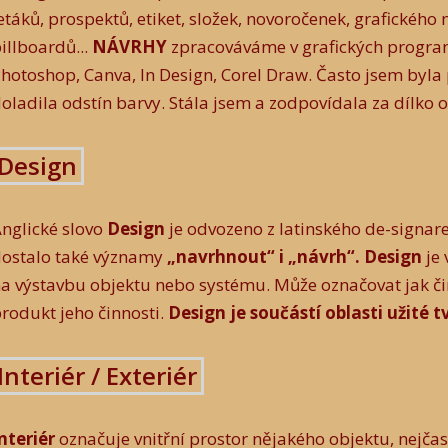
etáků, prospektů, etiket, složek, novoročenek, grafickéh
illboardů...
NÁVRHY
zpracováváme v grafických program
hotoshop, Canva, In Design, Corel Draw. Často jsem byla
oladila odstín barvy. Stála jsem a zodpovídala za dílko o
Design
nglické slovo
Design
je odvozeno z latinského de-signare
dostalo také významy
„navrhnout“ i „návrh“. Design
je 
a výstavbu objektu nebo systému. Může označovat jak či
rodukt jeho činnosti.
Design je součástí oblasti užité 
Interiér / Exteriér
nteriér
označuje vnitřní prostor nějakého objektu, nejčast