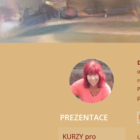
o
r
P
PREZENTACE
KURZY pro
U