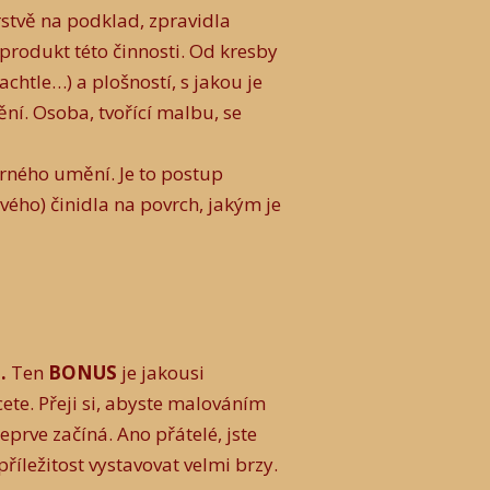
rstvě na podklad, zpravidla
rodukt této činnosti. Od kresby
achtle…) a plošností, s jakou je
ní. Osoba, tvořící malbu, se
ílem bývá obraz.
varného umění. Je to postup
vého) činidla na povrch, jakým je
.
Ten
BONUS
je jakousi
ete. Přeji si, abyste malováním
eprve začíná. Ano přátelé, jste
říležitost vystavovat velmi brzy.