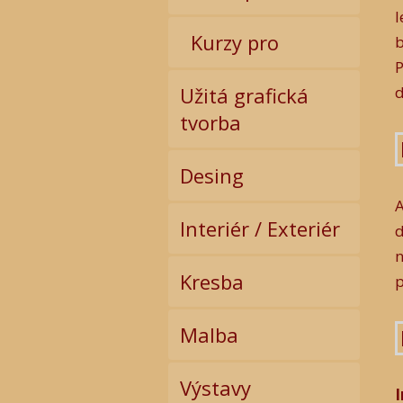
l
Kurzy pro
b
P
Užitá grafická
d
tvorba
Desing
A
Interiér / Exteriér
n
Kresba
p
Malba
Výstavy
I