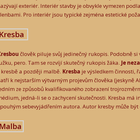
azývají exteriér. Interiér stavby je obvykle vymezen podl
lenbami. Pro interiér jsou typické zejména estetické poža
Kresba
Kresbou
člověk piluje svůj jedinečný rukopis. Podobně si 
užku, pero. Tam se rozvíjí skutečný rukopis žáka.
Je neza
 kresbě a později malbě.
Kresba
je výsledkem činnosti, 
atří k nejstarším výtvarným projevům člověka (jeskyně Al
edním ze způsobů kvalifikovaného zobrazení trojrozmě
édium, jedná-li se o zachycení skutečnosti. Kresba má i
 pouhým sebevyjádřením autora. Autor kresby může být o
Malba