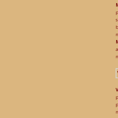
p
s
M
a
n
p
p
n