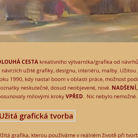
DLOUHÁ CESTA
kreativního výtvarníka/grafika od návrhů
 návrzích užité grafiky, designu, interiéru, malby. Užito
oku 1990, kdy nastal boom v oblasti práce, možnost podn
oznatky neskutečné, dosud neobjevené, nové.
NADŠENÍ,
posunovaly mílovými kroky
VPŘED
. Nic nebylo nemožné
Užitá grafická tvorba
žitá grafika, kterou používáme v reálném životě při tvor