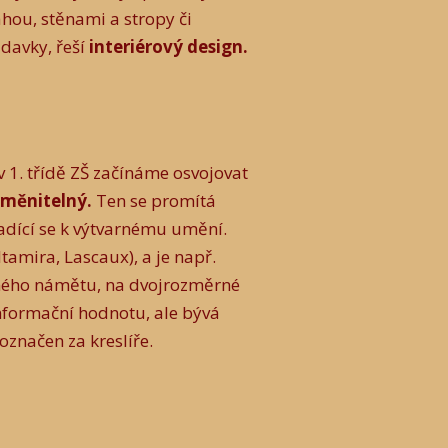
ahou, stěnami a stropy či
davky, řeší
interiérový design.
v 1. třídě ZŠ začínáme osvojovat
měnitelný.
Ten se promítá
řadící se k výtvarnému umění.
tamira, Lascaux), a je např.
rného námětu, na dvojrozměrné
nformační hodnotu, ale bývá
značen za kreslíře.