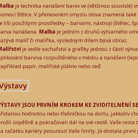
Malba
je technika nanášení barev ve (většinou souvislé) v
omocí štětce. V přeneseném smyslu slova znamená také p
e liší použitými prostředky – barvami, nástroji (štětec, šp
barva nanášena.
Malba
je jedním z druhů výtvarného umě
nazývá malíř či malířka, výsledným d
alířství
je vedle sochařství a grafiky jednou z částí výt
plikování barviva rozpuštěného v médiu a nanášení (lepi
apříklad papír, malířské plátno nebo zeď.
Výstavy
VÝSTAVY JSOU PRVNÍM KROKEM KE ZVIDITELNĚNÍ SE
řidanou hodnotou nebo třešničkou na dortu, jakkoliv chc
rošli úspěšně a pokračovali dál na své cestě. Vaše cesta t
a začátku kariéry posunout Vaše limity. Já dostala první p