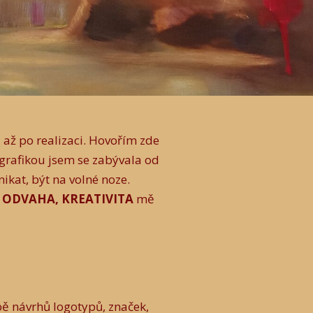
 až po realizaci. Hovořím zde
u grafikou jsem se zabývala od
ikat, být na volné noze.
 ODVAHA, KREATIVITA
mě
.
bě návrhů logotypů, značek,