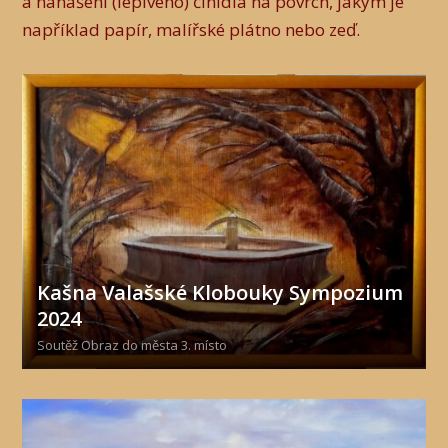
a nanášení (lepivého) činidla na povrch, jakým je
například papír, malířské plátno nebo zeď.
Kašna Valašské Klobouky Sympozium
2024
Soutěž Obraz do města 3. místo