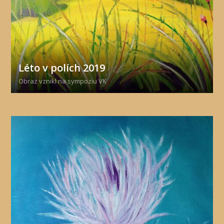
Léto v polích 2019
Obraz vznikl na sympoziu VK