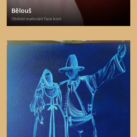
Bělouš
Období malování face koní