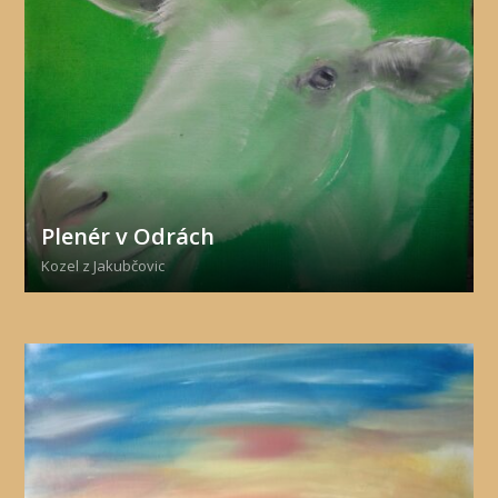
Plenér v Odrách
Kozel z Jakubčovic