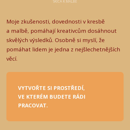
SKICA K MALBĚ
Moje zkušenosti, dovednosti v kresbě
a malbě, pomáhají kreativcům dosáhnout
skvělých výsledků. Osobně si myslí, že
pomáhat lidem je jedna z nejšlechetnějších
věcí.
VYTVOŘTE SI PROSTŘEDÍ,
VE KTERÉM BUDETE RÁDI
PRACOVAT.