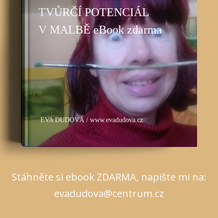
TVŮRČÍ POTENCIÁL
V MALBĚ eBook zdarma
EVA DUDOVÁ / www.evadudova.cz
Stáhněte si ebook ZDARMA, napište mi na:
evadudova@centrum.cz