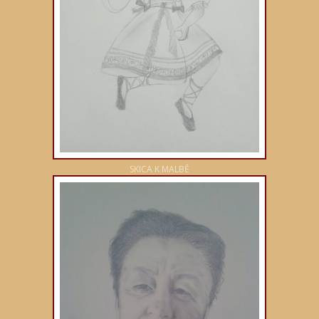
SKICA K MALBĚ