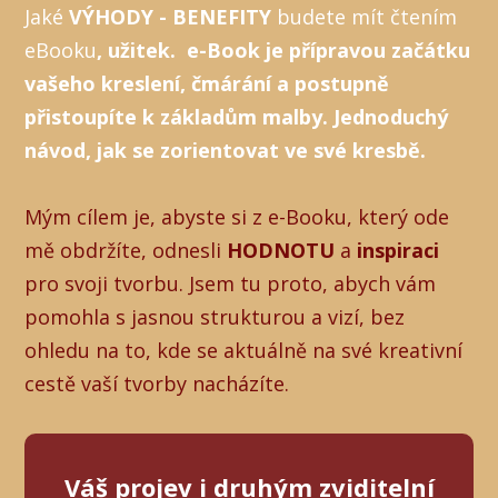
Jaké
VÝHODY - BENEFITY
budete mít čtením
eBooku
, užitek. e-Book je přípravou začátku
vašeho kreslení, čmárání a postupně
přistoupíte k základům malby. Jednoduchý
návod, jak se zorientovat ve své kresbě.
Mým cílem je, abyste si z e-Booku, který ode
mě obdržíte, odnesli
HODNOTU
a
inspiraci
pro svoji tvorbu. Jsem tu proto, abych vám
pomohla s jasnou strukturou a vizí, bez
ohledu na to, kde se aktuálně na své kreativní
cestě vaší tvorby nacházíte.
Váš projev i druhým zviditelní