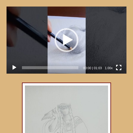
Video
přehrávač
00:00
|
01:03
1.00x