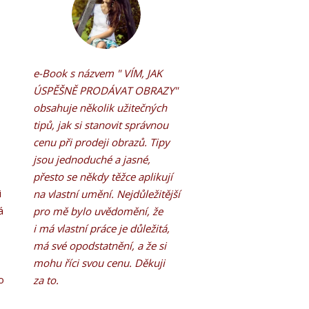
e-Book s názvem " VÍM, JAK
h
ÚSPĚŠNĚ PRODÁVAT OBRAZY"
obsahuje několik užitečných
tipů, jak si stanovit správnou
cenu při
prodeji obrazů. Tipy
jsou jednoduché a jasné,
přesto se někdy těžce aplikují
i
na vlastní
umění. Nejdůležitější
á
pro mě bylo uvědomění, že
i má vlastní práce je důležitá,
má své opodstatnění, a že si
e
mohu říci svou cenu. Děkuji
o
za to.