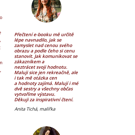
to
e
Přečtení e-booku mě určitě
,
lépe navnadilo, jak se
zamyslet nad cenou svého
t
obrazu a podle čeho si cenu
stanovit. Jak komunikovat se
zákazníkem a
em
neztrácet svoji hodnotu.
,
Maluji sice jen rekreačně, ale
i tak mě otázka cen
a hodnoty zajímá. Malují i mé
e
dvě sestry a všechny občas
vytvoříme výstavu.
Děkuji za inspirativní čtení.
Anita Tichá, malířka