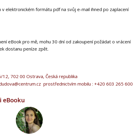
 v elektronickém formátu pdf na svůj e-mail ihned po zaplacení
o není eBook pro mě, mohu 30 dní od zakoupení požádat o vrácení
zek dostanu peníze zpět.
ská 2376/12, 702 00 Ostrava, Česká republika
adudova@centrum.cz prostřednictvím mobilu : +420 603 265 600
ři eBooku