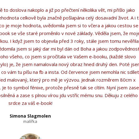
to doslova nakoplo a již po přečtení několika vět, mi přišlo jako
hodnota celkově byla značně pošlapána celý dosavadní život. A i 
 co je moje hodnota, uvědomila jsem si to včera a jakou cestou se
e-book se vše staré proměnilo v nové základy. Věděla jsem, že moj
řkou. I když jsem to objevila před 3 roky, stále jsem tomu nevěřila
ědomila jsem si jaký dar mi byl dán od Boha a jakou zodpovědnos
toho všeho, co jsem si pročítala ve Vašem e-booku, (každé slovo
m bylo) je, že jsem namalovala nový obraz hned druhý den. Poté js
a co vám tu píšu na fb a insta. Od července jsem nemohla nic sdílet
před malovaný, který pro mě je výzvou. Jednak rozměrem 80cm x
. Je to symbol fénixe, protože přesně tak se cítím. Nyní jsem zas
silněná a zase s plnou vírou jdu vstříc mému snu. Děkuju z celého
srdce za váš e-book!
Simona Slagmolen
malířka