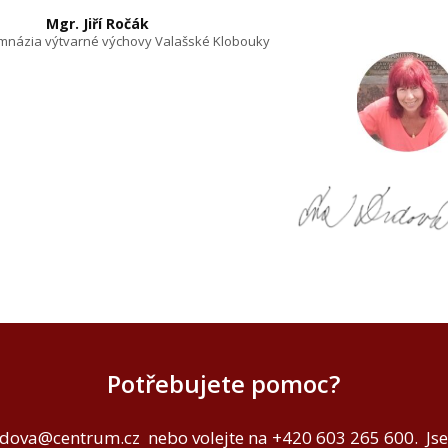
Mgr. Jiří Ročák
mnázia výtvarné výchovy Valašské Klobouky
Potřebujete pomoc?
dova@centrum.cz
nebo volejte na +420 603 265 600. Js