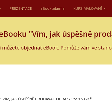
o
PREZENTACE
eBook zdarma
KURZ MALOVÁNÍ
Booku "Vím, jak úspěšně prodá
si můžete objednat eBook. Pomůže vám ve stano
 " VÍM, JAK ÚSPĚŠNĚ PRODÁVAT OBRAZY" za 169.-Kč.