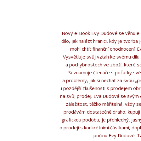
Nový e-Book Evy Dudové se věnuje z 
dílo, jak nalézt hranici, kdy je tvorb
mohl chtít finanční ohodnocení.
Vysvětluje svůj vztah ke svému dílu
a pochybnostech ve zboží, které se s
Seznamuje čtenáře s počátky svého
a problémy, jak si nechat za svou „p
i pozdější zkušenosti s prodejem obr
na svůj prodej. Eva Dudová se svým e
záležitost, těžko měřitelná, vždy se
prodávám dostatečně draho, kupuji d
grafickou podobu, je přehledný, jasný
o prodeji s konkrétními částkami, dopl
počinu Evy Dudové. Ta