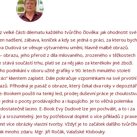
velké části dilematu každého tvůrčího člověka: jak ohodnotit své
a jen nadšení, zábava, koníček a kdy se jedná o práci, za kterou byc
 Eva Dudová se věnuje výtvarnému umění, hlavně malbě obrazů.
 – obrazu, jeho přerod z díla milovaného, zrozeného v těžkostech
tává součástí trhu, platí se za něj jako za kterékoliv jiné zboží.
 podnikání v oboru užité grafiky v 90. letech minulého století
ráci“ klientem zaplatit. Dále pokračuje vzpomínkami na své prvotní
azů. Příhodná je pasáž o obraze, který čekal dva roky v depozitář
-Bookem pouští na tenký led, prodej duševní práce je choulostiv
 jedná o pocity prodávajícího a i kupujícího. Je to věčná polemika
ostatečně lacino. E-Book Evy Dudové lze jen pochválit, a to i za
 a srozumitelný. Jen by potřeboval doplnit o více příkladů z prax
nit více obrázky vlastní tvorby. Vždyť je to začátek dalšího tvůrčíh
k mnoho zdaru. Mgr. Jiří Ročák, Valašské Klobouky.