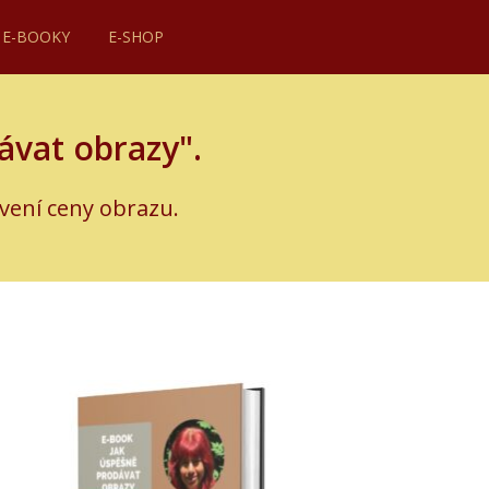
E-BOOKY
E-SHOP
vat obrazy".
vení ceny obrazu.