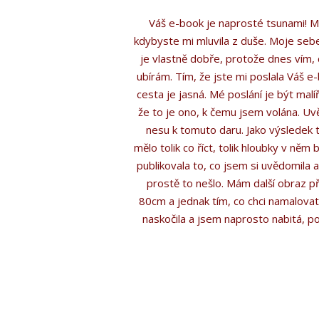
Váš e-book je naprosté tsunami! Mě 
kdybyste mi mluvila z duše. Moje sebe
je vlastně dobře, protože dnes vím,
ubírám. Tím, že jste mi poslala Váš 
cesta je jasná. Mé poslání je být malí
že to je ono, k čemu jsem volána. Uv
nesu k tomuto daru. Jako výsledek 
mělo tolik co říct, tolik hloubky v ně
publikovala to, co jsem si uvědomila 
prostě to nešlo. Mám další obraz 
80cm a jednak tím, co chci namalovat
naskočila a jsem naprosto nabitá, po