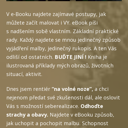
V e-Booku najdete zajímavé postupy, jak
můžete začít malovat i VY. eBook píši
s nadšením sobě vlastním. Základní praktické
rady. Každý najdete se mnou jedinečný způsob
vyjádření malby, jedinečný rukopis. A ten Vás
odliší od ostatních.
BUĎTE JINÍ !
Kniha je
ilustrovaná příklady mých obrazů, životních
situací, aktivit.
Dnes jsem rentiér
“na volné noze”,
a chci
nejenom předat své zkušenosti dál, ale oslovit
Vás s možností seberealizace.
Odhoďte
strachy a obavy.
Najdete v eBooku způsob,
jak uchopit a pochopit malbu. Schopnost