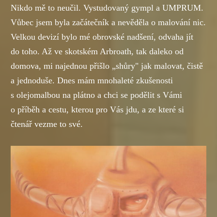
Nikdo mě to neučil. Vystudovaný gympl a UMPRUM.
Vůbec jsem byla začátečník a nevěděla o malování nic.
Velkou devizí bylo mé obrovské nadšení, odvaha jít
do toho. Až ve skotském Arbroath, tak daleko od
domova, mi najednou přišlo „shůry" jak malovat, čistě
a jednoduše. Dnes mám mnohaleté zkušenosti
s olejomalbou na plátno a chci se podělit s Vámi
o příběh a cestu, kterou pro Vás jdu, a ze které si
čtenář vezme to své.