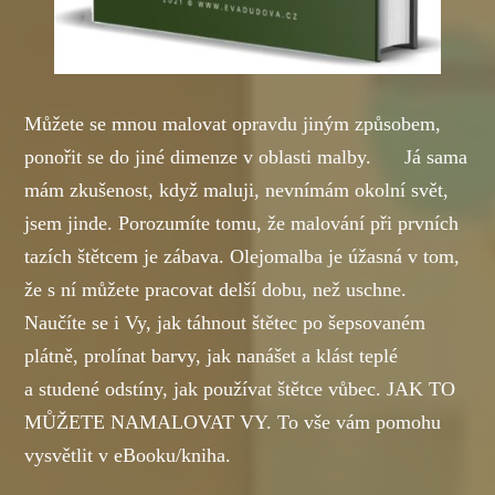
Můžete se mnou malovat opravdu jiným způsobem,
ponořit se do jiné dimenze v oblasti malby. Já sama
mám zkušenost, když maluji, nevnímám okolní svět,
jsem jinde. Porozumíte tomu, že malování při prvních
tazích štětcem je zábava. Olejomalba je úžasná v tom,
že s ní můžete pracovat delší dobu, než uschne.
Naučíte se i Vy, jak táhnout štětec po šepsovaném
plátně, prolínat barvy, jak nanášet a klást teplé
a studené odstíny, jak používat štětce vůbec. JAK TO
MŮŽETE NAMALOVAT VY. To vše vám pomohu
vysvětlit v eBooku/kniha.