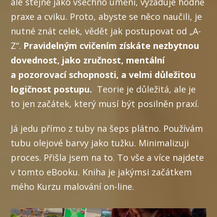
ale stejně jako všechno umění, vyžaduje hodně
praxe a cviku. Proto, abyste se něco naučili, je
nutné znát celek, vědět jak postupovat od „A-
Z“.
Pravidelným cvičením získáte nezbytnou
dovednost, jako zručnost, mentální
a pozorovací schopnosti, a velmi důležitou
logičnost postupu.
Teorie je důležitá, ale je
to jen začátek, který musí být posilněn praxí.
Já jedu přímo z tuby na šeps plátno. Používám
tubu olejové barvy jako tužku. Minimalizuji
proces. Přišla jsem na to. To vše a více najdete
v tomto eBooku. Kniha je jakýmsi začátkem
mého Kurzu malování on-line.