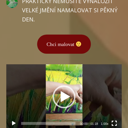
PRAKTICKY NEMUSÍTE VYNALOŽIT
VELKÉ JMĚNÍ NAMALOVAT SI PĚKNÝ
DEN.
Chci malovat
Video
přehrávač
00:00
|
01:18
1.00x