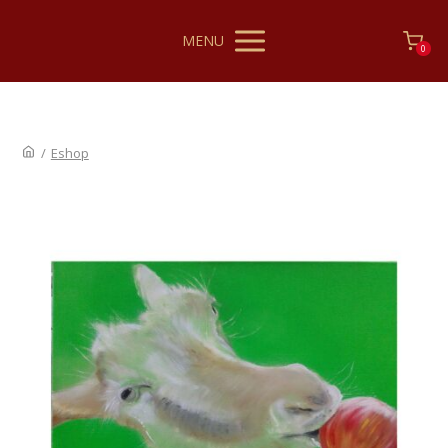
MENU
0
/
Eshop