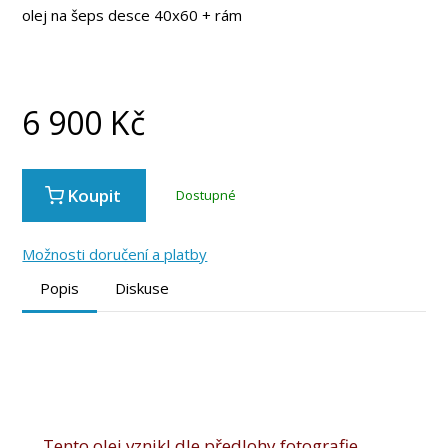
olej na šeps desce 40x60 + rám
6 900
Kč
Koupit
Dostupné
Možnosti doručení a platby
Popis
Diskuse
Tento olej vznikl dle předlohy fotografie