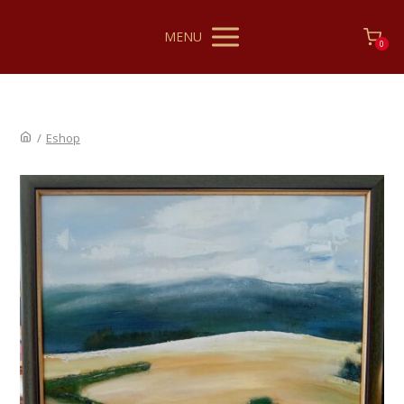
MENU
0
/
Eshop