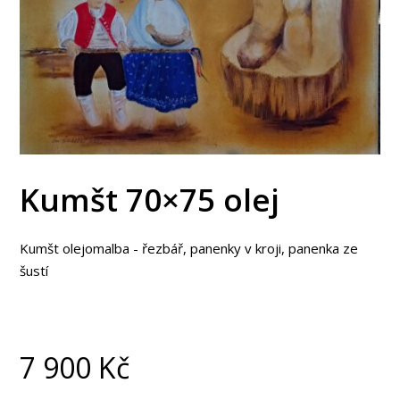
Kumšt 70×75 olej
Kumšt olejomalba - řezbář, panenky v kroji, panenka ze
šustí
7 900
Kč