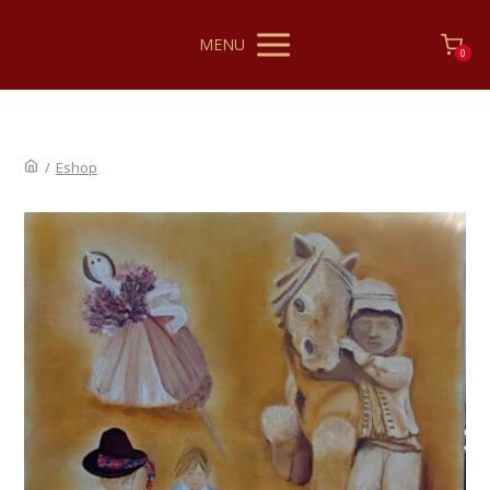
MENU
0
/
Eshop