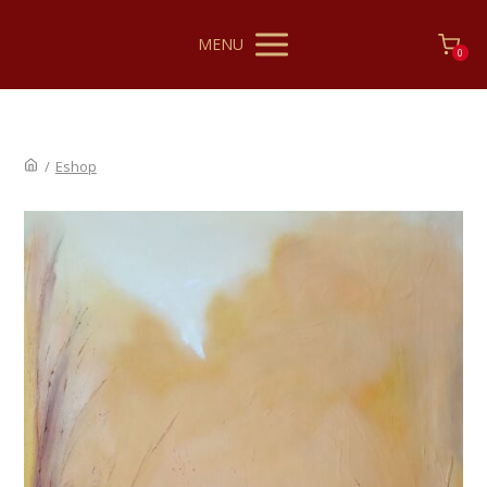
MENU
0
/
Eshop