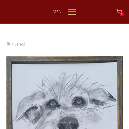
MENU
0
/
Eshop