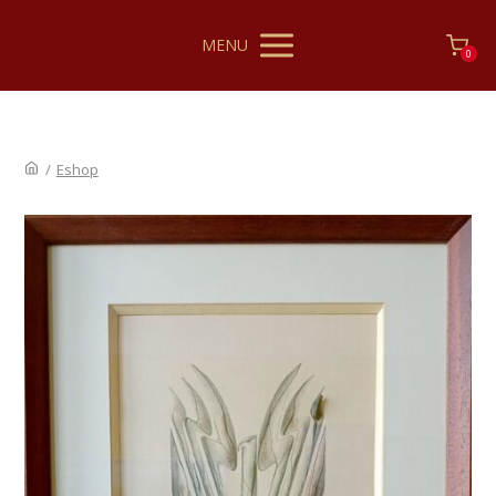
MENU
0
/
Eshop