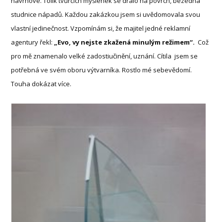
návrhové. Tolik tvůrčích myšlenek se dralo na povrch, bezedná
studnice nápadů. Každou zakázkou jsem si uvědomovala svou
vlastní jedinečnost. Vzpomínám si, že majitel jedné reklamní
agentury řekl:
„Evo, vy nejste zkažená minulým režimem“.
Což
pro mě znamenalo velké zadostiučinění, uznání. Cítila jsem se
potřebná ve svém oboru výtvarníka. Rostlo mé sebevědomí.
Touha dokázat více.