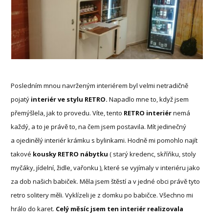
Posledním mnou navrženým interiérem byl velmi netradičně
pojatý
interiér ve stylu RETRO.
Napadlo mne to, když jsem
přemýšlela, jak to provedu. Víte, tento
RETRO interiér
nemá
každý, a to je právě to, na čem jsem postavila. Mít jedinečný
a ojedinělý interiér krámku s bylinkami. Hodně mi pomohlo najít
takové
kousky RETRO nábytku
( starý kredenc, skříňku, stoly
myčáky, jídelní, židle, vařonku ), které se vyjímaly v interiéru jako
za dob našich babiček. Měla jsem štěstí a v jedné obci právě tyto
retro solitery měli. Vyklízeli je z domku po babičce. Všechno mi
hrálo do karet.
Celý měsíc jsem ten interiér realizovala