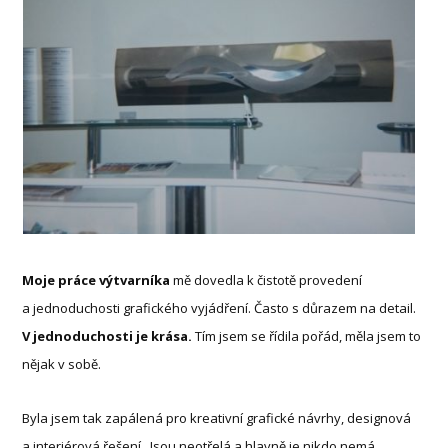
Moje práce výtvarníka
mě dovedla k čistotě provedení
a jednoduchosti grafického vyjádření. Často s důrazem na detail.
V jednoduchosti je krása.
Tím jsem se řídila pořád, měla jsem to
nějak v sobě.
Byla jsem tak zapálená pro kreativní grafické návrhy, designová
a interiérová řešení. Jsou neotřelá a hlavně je nikdo nemá.