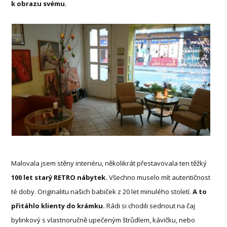
k obrazu svému.
Malovala jsem stěny interiéru, několikrát přestavovala ten těžký
100 let starý RETRO nábytek.
Všechno muselo mít autentičnost
té doby. Originalitu našich babiček z 20 let minulého století.
A to
přitáhlo klienty do krámku.
Rádi si chodili sednout na čaj
bylinkový s vlastnoručně upečeným štrůdlem, kávičku, nebo