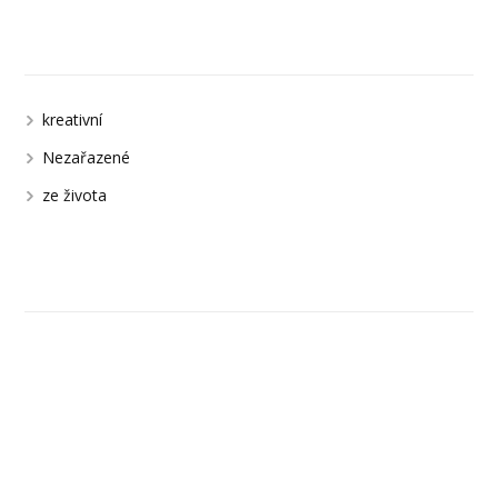
Kategorie
kreativní
Nezařazené
ze života
Uvidíme se na Facebooku.
JAK ROZVINOUT SVŮK TVŮRČÍ
POTENCIÁL V MALBĚ