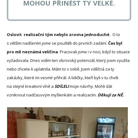
MOHOU PŘINÉST TY VELKÉ.
Oslovit realizační tým nebylo zrovna jednoduché.
O to
s větším nadšením jsme se pouštěli do prvních zadání.
Čas byl
pro mě neznámá veličina
. Pracovali jsme i v noci, když to situace
vyžadovala. Dnes vidím ten obrovský potenciál, který jsem využila
nebo chcete-li uplatnila. Mám to v sobě. Jsem vděčná za ty
zakázky, které mi vesmír přihrál. A lidičky, kteří byli v tu chvíli
na stejné kreativní vlně a
SDÍLELI
moje návrhy. Mohli dát
vzniknout nadčasovým myšlenkám a realizacím.
Děkuji za NĚ.