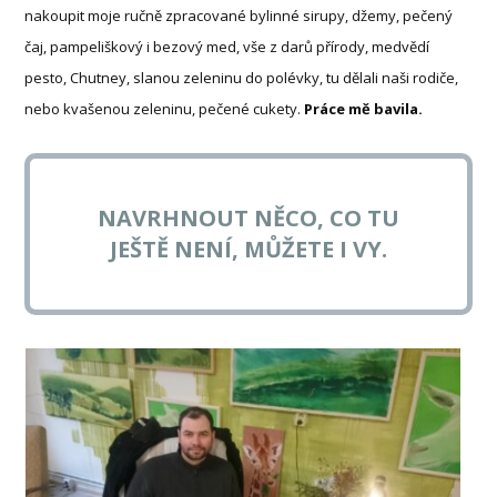
nakoupit moje ručně zpracované bylinné sirupy, džemy, pečený
čaj, pampeliškový i bezový med, vše z darů přírody, medvědí
pesto, Chutney, slanou zeleninu do polévky, tu dělali naši rodiče,
nebo kvašenou zeleninu, pečené cukety.
Práce mě bavila.
NAVRHNOUT NĚCO, CO TU
JEŠTĚ NENÍ, MŮŽETE I VY.