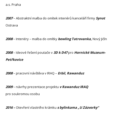
a.s. Praha
2007
– Abstraktní malba do omítek interiérů kanceláří firmy
Synot
Ostrava
2008
– Interiéry – malba do omítky
bowling Tatrovanka,
Nový Jičín
2008
– Ideové řešení poutače v
3D k D47
pro
Hornické Muzeum-
Petřkovice
2008
– pracovní návštěva v IRAQ –
Erbil, Rawanduz
2009
– návrhy prezentace projektu
v Rawanduz IRAQ
pro soukromou osobu
2016 –
Otevření vlastního krámku
s bylinkama „U Zázvorky“