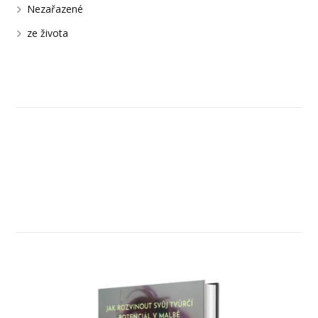
Nezařazené
ze života
Uvidíme se na Facebooku.
JAK ROZVINOUT SVŮK TVŮRČÍ
POTENCIÁL V MALBĚ