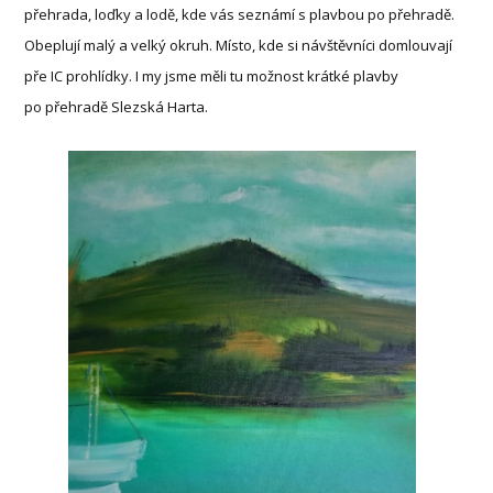
přehrada, loďky a lodě, kde vás seznámí s plavbou po přehradě.
Obeplují malý a velký okruh. Místo, kde si návštěvníci domlouvají
pře IC prohlídky. I my jsme měli tu možnost krátké plavby
po přehradě Slezská Harta.