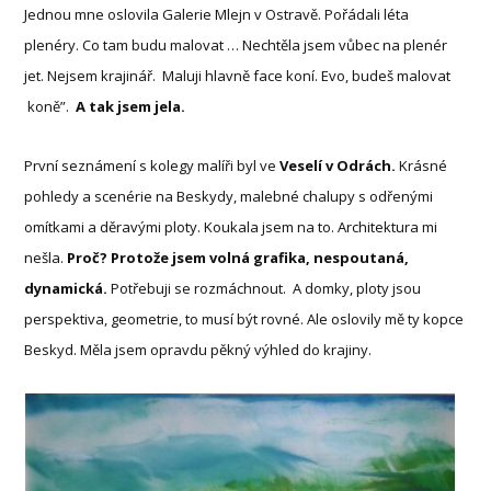
Jednou mne oslovila Galerie Mlejn v Ostravě. Pořádali léta
plenéry. Co tam budu malovat … Nechtěla jsem vůbec na plenér
jet. Nejsem krajinář. Maluji hlavně face koní. Evo, budeš malovat
koně”.
A tak jsem jela.
První seznámení s kolegy malíři byl ve
Veselí v Odrách.
Krásné
pohledy a scenérie na Beskydy, malebné chalupy s odřenými
omítkami a děravými ploty. Koukala jsem na to. Architektura mi
nešla.
Proč? Protože jsem volná grafika, nespoutaná,
dynamická.
Potřebuji se rozmáchnout. A domky, ploty jsou
perspektiva, geometrie, to musí být rovné. Ale oslovily mě ty kopce
Beskyd. Měla jsem opravdu pěkný výhled do krajiny.