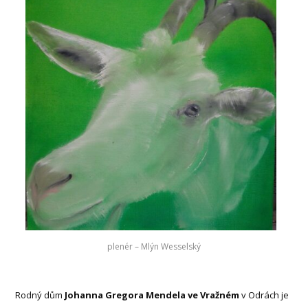
plenér – Mlýn Wesselský
Rodný dům
Johanna Gregora Mendela ve Vražném
v Odrách je