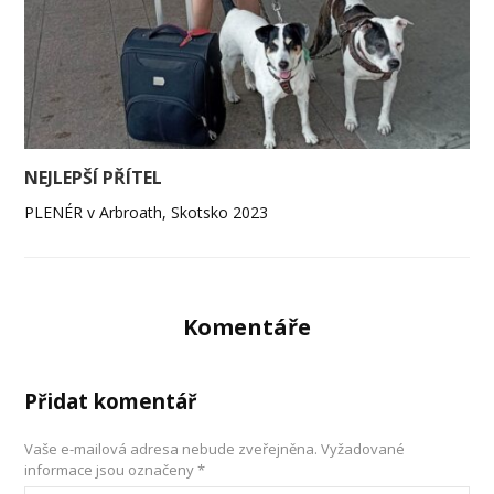
NEJLEPŠÍ PŘÍTEL
PLENÉR v Arbroath, Skotsko 2023
Komentáře
Přidat komentář
Vaše e-mailová adresa nebude zveřejněna.
Vyžadované
informace jsou označeny
*