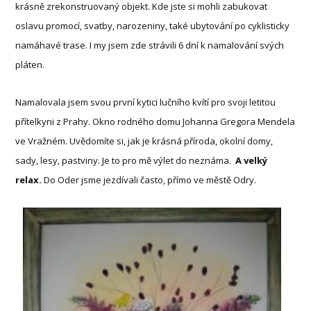
krásně zrekonstruovaný objekt. Kde jste si mohli zabukovat
oslavu promocí, svatby, narozeniny, také ubytování po cyklisticky
namáhavé trase. I my jsem zde strávili 6 dní k namalování svých
pláten.
Namalovala jsem svou první kytici lučního kvítí pro svoji letitou
přítelkyni z Prahy. Okno rodného domu Johanna Gregora Mendela
ve Vražném. Uvědomíte si, jak je krásná příroda, okolní domy,
sady, lesy, pastviny. Je to pro mě výlet do neznáma.
A velký
relax.
Do Oder jsme jezdívali často, přímo ve městě Odry.