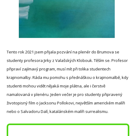
Tento rok 2021 jsem přijala pozvání na plenér do Brumova se
studenty profesora Jirky z Valašských Klobouk. Těším se. Profesor
připraví zajímavý program, musí mít při tolika studentech
krajinomalby. Ráda mu pomohu s přednáškou o krajinomalbě, kdy
studenti mohou vidět nějaká moje plátna, ale i čerstvě
namalovaná v plenéru. Jeden večer je pro studenty připravený
životopisný film o Jacksonu Pollokovi, největším americkém malíři
nebo o Salvadoru Dalí, katalánském malíři surrealismu.