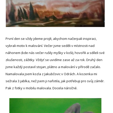
První den se vždy jdeme projít, abychom načerpali inspiraci,
vybrali motiv k malování. Večer jsme seděli v místnosti nad
náhonem (kde nás večer rušily myšky v koši), hovořili a sdíleli své
zkušenosti, zážitky. Vždyť se uvidíme zase až za rok. Druhý den
jsme každý postavil stojan, plátno a malování v přírodě začalo.
Namalovala jsem kozla z Jakubčovic v Odrách. A kozenka mi
sežrala 3 jablka, než jsem ji nafotila, jak potřebuji pro svůj záměr.
Pak z fotky v mobilu malovala. Docela náročné.