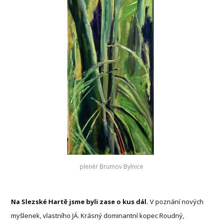
plenér Brumov Bylnice
Na Slezské Hartě jsme byli zase o kus dál.
V poznání nových
myšlenek, vlastního JÁ. Krásný dominantní kopec Roudný,