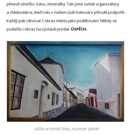
přivezli vínečko, kávu, minerálky. Tak jsme uvítali organizátory
a chlebodárce, kteří nás v našem úsilí malovat v přírodě podpořili.
Každý pak věnoval 1 obraz městu jako poděkování. Někdy se
podařilo i obraz na výstavě prodat.
ÚSPĚCH.
ulička ve městě Odry, muzeum, plenér