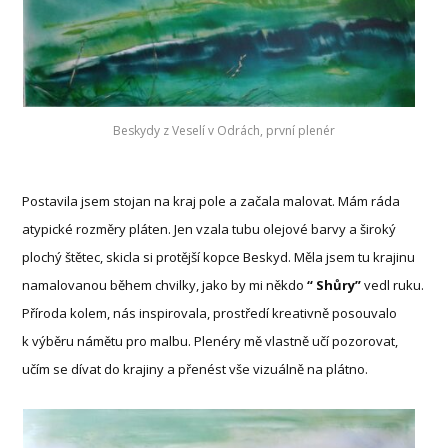
Beskydy z Veselí v Odrách, první plenér
Postavila jsem stojan na kraj pole a začala malovat. Mám ráda
atypické rozměry pláten. Jen vzala tubu olejové barvy a široký
plochý štětec, skicla si protější kopce Beskyd. Měla jsem tu krajinu
namalovanou během chvilky, jako by mi někdo
“ Shůry”
vedl ruku.
Příroda kolem, nás inspirovala, prostředí kreativně posouvalo
k výběru námětu pro malbu. Plenéry mě vlastně učí pozorovat,
učím se dívat do krajiny a přenést vše vizuálně na plátno.