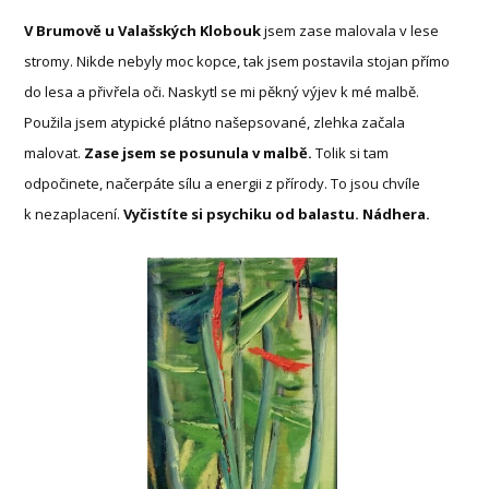
V Brumově u Valašských Klobouk
jsem zase malovala v lese
stromy. Nikde nebyly moc kopce, tak jsem postavila stojan přímo
do lesa a přivřela oči. Naskytl se mi pěkný výjev k mé malbě.
Použila jsem atypické plátno našepsované, zlehka začala
malovat.
Zase jsem se posunula v malbě.
Tolik si tam
odpočinete, načerpáte sílu a energii z přírody. To jsou chvíle
k nezaplacení.
Vyčistíte si psychiku od balastu. Nádhera.