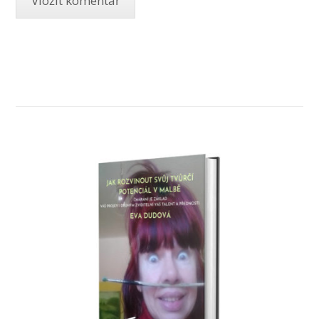
JAK ROZVINOUT SVŮJ TVŮRČÍ
POTENCIÁL V MALBĚ