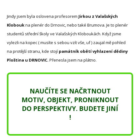
Jindy jsem byla oslovena profesorem
Jirkou z Valašských
Klobouk
na plenér do Drnovic, nebo také Brumova. Je to plenér
studentů střední školy ve Valašských Kloboukách. Když jsme
vylezli na kopec ( musíte s sebou vzít vše, uf ) zaujal mě pohled
na protější stranu, kde stojí
památník obětí
vyhlazení dědiny
Ploština u DRNOVIC.
Přenesla jsem na plátno.
NAUČÍTE SE NAČRTNOUT
MOTIV, OBJEKT, PRONIKNOUT
DO PERSPEKTIVY. BUDETE JINÍ
!