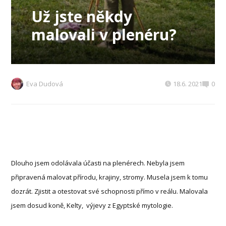
Už jste někdy
malovali v plenéru?
Eva Dudová
18.6. 2021
0
Dlouho jsem odolávala účasti na plenérech. Nebyla jsem
připravená malovat přírodu, krajiny, stromy. Musela jsem k tomu
dozrát. Zjistit a otestovat své schopnosti přímo v reálu. Malovala
jsem dosud koně, Kelty, výjevy z Egyptské mytologie.