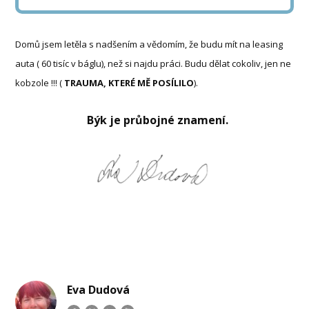
Domů jsem letěla s nadšením a vědomím, že budu mít na leasing
auta ( 60 tisíc v báglu), než si najdu práci. Budu dělat cokoliv, jen ne
kobzole !!! (
TRAUMA, KTERÉ MĚ POSÍLILO
).
Býk je průbojné znamení.
Eva Dudová