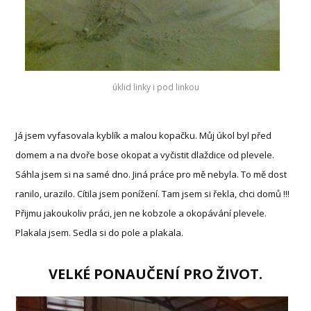
úklid linky i pod linkou
Já jsem vyfasovala kyblík a malou kopačku. Můj úkol byl před
domem a na dvoře bose okopat a vyčistit dlaždice od plevele.
Sáhla jsem si na samé dno. Jiná práce pro mě nebyla. To mě dost
ranilo, urazilo. Cítila jsem ponížení. Tam jsem si řekla, chci domů !!!
Přijmu jakoukoliv práci, jen ne kobzole a okopávání plevele.
Plakala jsem. Sedla si do pole a plakala.
VELKÉ PONAUČENÍ PRO ŽIVOT
.