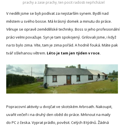
prachy a zase prachy, ten pocit radosti nepřicházel
V neděli jsme se byli podívat za nejstarším synem. Bydlí nad
městem u svého bosse. Má krásný domek a minutu do práce.
Věnuje se opravě zemědělské techniky. Boss si jeho profesionální
práci velmi považuje. Syn je tam spokojený. Grilovali jsme, i když
na to bylo zima. Víte, tam je zima pořád. A hodně fouká. Máte pak
tvář ošlehanou větrem.
Léto je tam jen týden v roce.
Popracovní aktivity u dvojčat ve skotském Arbroath. Nakoupit,
uvařit večeři i na druhý den oběd do práce. Mrknout na maily
do PC z česka. Vyprat prádlo, pověsit. Celých 8 týdnů. Žádná