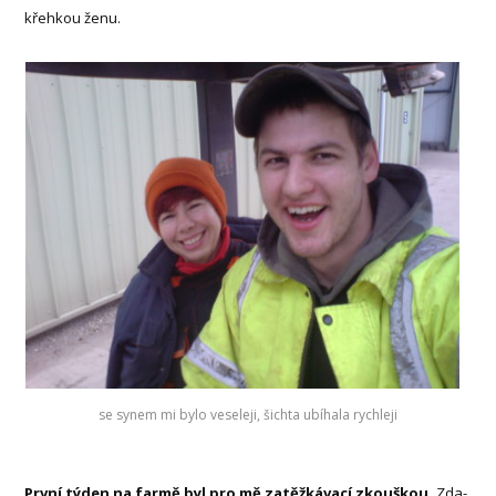
křehkou ženu.
se synem mi bylo veseleji, šichta ubíhala rychleji
První týden na farmě byl pro mě zatěžkávací zkouškou.
Zda-