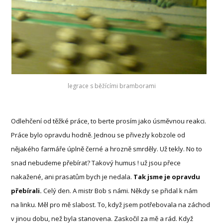
legrace s běžícími bramborami
Odlehčení od těžké práce, to berte prosím jako úsměvnou reakci.
Práce bylo opravdu hodně. Jednou se přivezly kobzole od
nějakého farmáře úplně černé a hrozně smrděly. Už tekly. No to
snad nebudeme přebírat? Takový humus ! už jsou přece
nakažené, ani prasatům bych je nedala.
Tak jsme je opravdu
přebírali.
Celý den. A mistr Bob s námi. Někdy se přidal k nám
na linku. Měl pro mě slabost. To, když jsem potřebovala na záchod
v jinou dobu, než byla stanovena. Zaskočil za mě a rád. Když