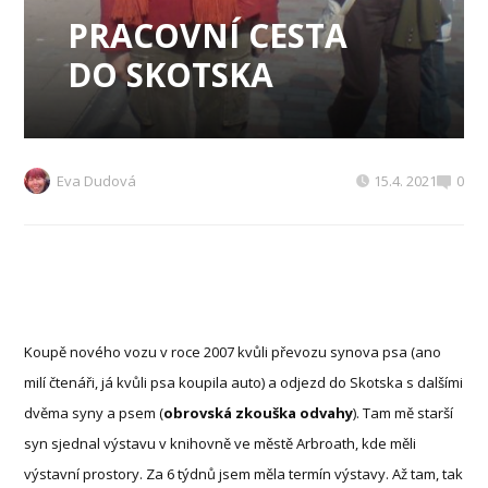
PRACOVNÍ CESTA
DO SKOTSKA
Eva Dudová
15.4. 2021
0
Koupě nového vozu v roce 2007 kvůli převozu synova psa (ano
milí čtenáři, já kvůli psa koupila auto) a odjezd do Skotska s dalšími
dvěma syny a psem (
obrovská zkouška odvahy
). Tam mě starší
syn sjednal výstavu v knihovně ve městě Arbroath, kde měli
výstavní prostory. Za 6 týdnů jsem měla termín výstavy. Až tam, tak