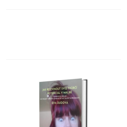
Uvidíme se na Facebooku.
JAK ROZVINOUT SVŮK TVŮRČÍ
POTENCIÁL V MALBĚ