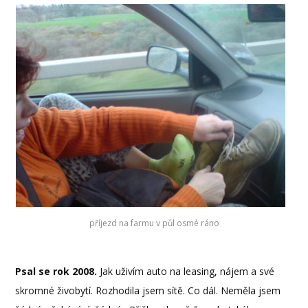
příjezd na farmu v půl osmé ráno
Psal se rok 2008.
Jak uživím auto na leasing, nájem a své
skromné živobytí. Rozhodila jsem sítě. Co dál. Neměla jsem