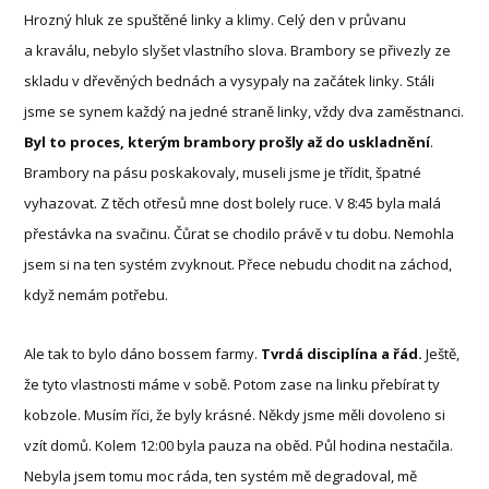
Hrozný hluk ze spuštěné linky a klimy. Celý den v průvanu
a kraválu, nebylo slyšet vlastního slova. Brambory se přivezly ze
skladu v dřevěných bednách a vysypaly na začátek linky. Stáli
jsme se synem každý na jedné straně linky, vždy dva zaměstnanci.
Byl to proces, kterým brambory prošly až do uskladnění
.
Brambory na pásu poskakovaly, museli jsme je třídit, špatné
vyhazovat. Z těch otřesů mne dost bolely ruce. V 8:45 byla malá
přestávka na svačinu. Čůrat se chodilo právě v tu dobu. Nemohla
jsem si na ten systém zvyknout. Přece nebudu chodit na záchod,
když nemám potřebu.
Ale tak to bylo dáno bossem farmy.
Tvrdá disciplína a řád.
Ještě,
že tyto vlastnosti máme v sobě. Potom zase na linku přebírat ty
kobzole. Musím říci, že byly krásné. Někdy jsme měli dovoleno si
vzít domů. Kolem 12:00 byla pauza na oběd. Půl hodina nestačila.
Nebyla jsem tomu moc ráda, ten systém mě degradoval, mě