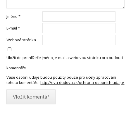
Jméno
*
E-mail
*
Webová stránka
Uložit do prohlížeče jméno, e-mail a webovou stránku pro budoucí
komentáře.
Vaše osobní údaje budou použity pouze pro účely zpracování
tohoto komentáře.
http://eva-dudova.cz/ochrana-osobnich-udaju/
JAK ROZVINOUT SVŮJ TVŮRČÍ
POTENCIÁL V MALBĚ