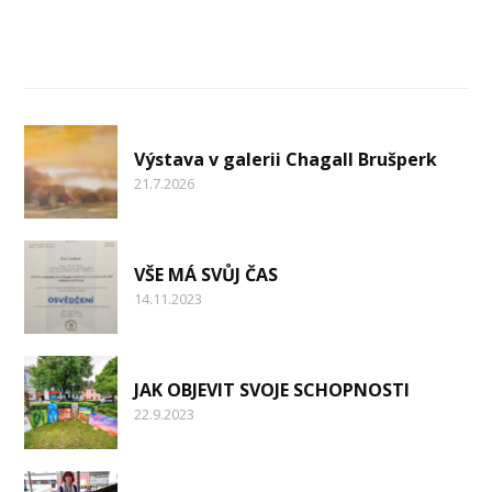
Nejnovější články
Výstava v galerii Chagall Brušperk
21.7.2026
VŠE MÁ SVŮJ ČAS
14.11.2023
JAK OBJEVIT SVOJE SCHOPNOSTI
22.9.2023