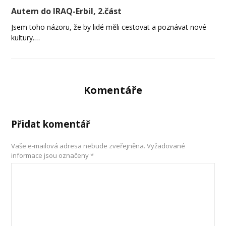
Autem do IRAQ-Erbil, 2.část
Jsem toho názoru, že by lidé měli cestovat a poznávat nové
kultury.…
Komentáře
Přidat komentář
Vaše e-mailová adresa nebude zveřejněna.
Vyžadované
informace jsou označeny
*