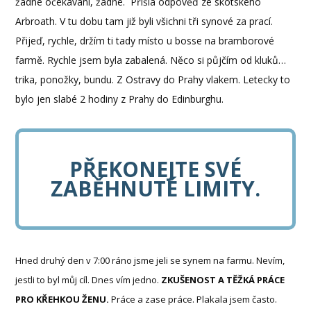
žádné očekávání, žádné. Přišla odpověď ze skotského
Arbroath. V tu dobu tam již byli všichni tři synové za prací.
Přijeď, rychle, držím ti tady místo u bosse na bramborové
farmě. Rychle jsem byla zabalená. Něco si půjčím od kluků…
trika, ponožky, bundu. Z Ostravy do Prahy vlakem. Letecky to
bylo jen slabé 2 hodiny z Prahy do Edinburghu.
PŘEKONEJTE SVÉ
ZABĚHNUTÉ LIMITY.
Hned druhý den v 7:00 ráno jsme jeli se synem na farmu. Nevím,
jestli to byl můj cíl. Dnes vím jedno.
ZKUŠENOST A TĚŽKÁ PRÁCE
PRO KŘEHKOU ŽENU.
Práce a zase práce. Plakala jsem často.