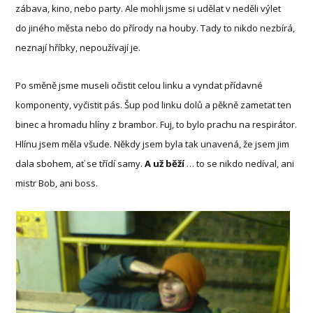
zábava, kino, nebo party. Ale mohli jsme si udělat v neděli výlet
do jiného města nebo do přírody na houby. Tady to nikdo nezbírá,
neznají hříbky, nepoužívají je.
Po směně jsme museli očistit celou linku a vyndat přídavné
komponenty, vyčistit pás. Šup pod linku dolů a pěkně zametat ten
binec a hromadu hlíny z brambor. Fuj, to bylo prachu na respirátor.
Hlínu jsem měla všude. Někdy jsem byla tak unavená, že jsem jim
dala sbohem, ať se třídí samy.
A už běží
… to se nikdo nedíval, ani
mistr Bob, ani boss.