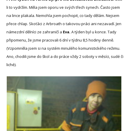
li to vydržím. Měla jsem oporu ve svých třech synech. Často jsem
na lince plakala. Nemohla jsem pochopit, co tady dělám. Nejsem
přece chlap. Skoťáci z Arbroath o takovou práci ani nezavadí. Jen
námezdní dělníci ze zahraničí a
Eva.
A týden byl u konce. Tady
připomenu, že jsme pracovali 6 dní v týdnu 8,5 hodiny denně.
(Vzpomněla jsem si na systém minulého komunistického režimu.
Ano, chodili jsme do škol a do práce vždy 2 soboty v měsíci, sudé či
liché).