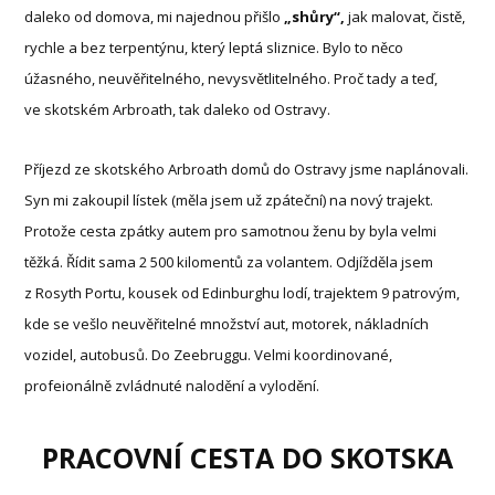
daleko od domova, mi najednou přišlo
„shůry“,
jak malovat, čistě,
rychle a bez terpentýnu, který leptá sliznice. Bylo to něco
úžasného, neuvěřitelného, nevysvětlitelného. Proč tady a teď,
ve skotském Arbroath, tak daleko od Ostravy.
Příjezd ze skotského Arbroath domů do Ostravy jsme naplánovali.
Syn mi zakoupil lístek (měla jsem už zpáteční) na nový trajekt.
Protože cesta zpátky autem pro samotnou ženu by byla velmi
těžká. Řídit sama 2 500 kilomentů za volantem. Odjížděla jsem
z Rosyth Portu, kousek od Edinburghu lodí, trajektem 9 patrovým,
kde se vešlo neuvěřitelné množství aut, motorek, nákladních
vozidel, autobusů. Do Zeebruggu. Velmi koordinované,
profeionálně zvládnuté nalodění a vylodění.
PRACOVNÍ CESTA DO SKOTSKA