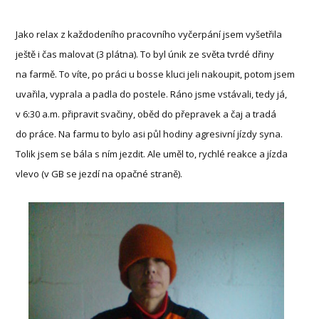
Jako relax z každodeního pracovního vyčerpání jsem vyšetřila
ještě i čas malovat (3 plátna). To byl únik ze světa tvrdé dřiny
na farmě. To víte, po práci u bosse kluci jeli nakoupit, potom jsem
uvařila, vyprala a padla do postele. Ráno jsme vstávali, tedy já,
v 6:30 a.m. připravit svačiny, oběd do přepravek a čaj a tradá
do práce. Na farmu to bylo asi půl hodiny agresivní jízdy syna.
Tolik jsem se bála s ním jezdit. Ale uměl to, rychlé reakce a jízda
vlevo (v GB se jezdí na opačné straně).